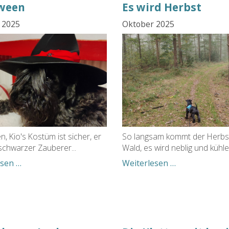
ween
Es wird Herbst
 2025
Oktober 2025
, Kio's Kostüm ist sicher, er
So langsam kommt der Herbst
 schwarzer Zauberer...
Wald, es wird neblig und kühler
Halloween
Es
esen …
Weiterlesen …
wird
Herbst