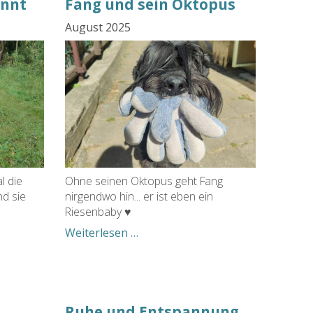
innt
Fang und sein Oktopus
August 2025
l die
Ohne seinen Oktopus geht Fang
d sie
nirgendwo hin... er ist eben ein
Riesenbaby ♥
Fang
Weiterlesen …
und
sein
Oktopus
Ruhe und Entspannung