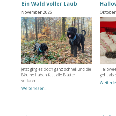
Ein Wald voller Laub
Hallo
November 2025
Oktober
Jetzt ging es doch ganz schnell und die
Halloween
Bäume haben fast alle Blätter
geht als
verloren...
Weiterl
Ein
Weiterlesen …
Wald
voller
Laub