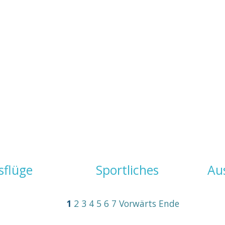
sflüge
Sportliches
Au
1
2
3
4
5
6
7
Vorwärts
Ende