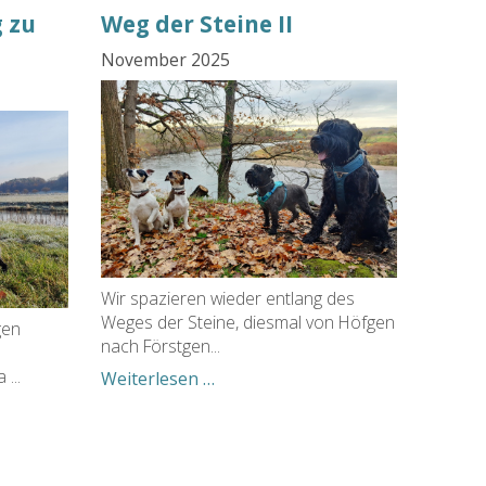
 zu
Weg der Steine II
November 2025
Wir spazieren wieder entlang des
Weges der Steine, diesmal von Höfgen
gen
nach Förstgen...
...
Weg
Weiterlesen …
der
ergang
Steine
II