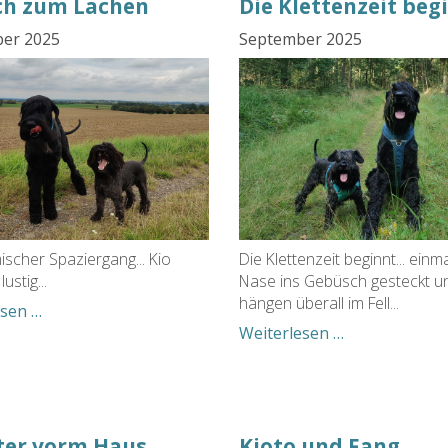
ch zum Lachen
Die Klettenzeit beg
er 2025
September 2025
ischer Spaziergang... Kio
Die Klettenzeit beginnt... einma
lustig...
Nase ins Gebüsch gesteckt un
hängen überall im Fell...
Einfach
esen …
zum
Die
Weiterlesen …
Lachen
Klettenzeit
beginnt
er vorm Haus
Kioto und Fang