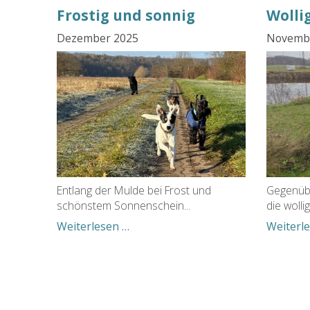
Frostig und sonnig
Wolli
Dezember 2025
Novemb
Entlang der Mulde bei Frost und
Gegenübe
schönstem Sonnenschein...
die wolli
Frostig
Weiterlesen …
Weiterl
und
sonnig