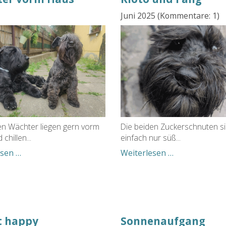
Juni 2025
(Kommentare: 1)
en Wächter liegen gern vorm
Die beiden Zuckerschnuten s
chillen...
einfach nur süß...
Wächter
Kioto
esen …
Weiterlesen …
vorm
und
Haus
Fang
st happy
Sonnenaufgang