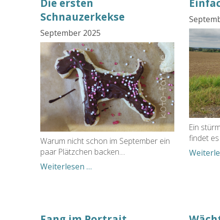
Die ersten
Einfa
Schnauzerkekse
Septemb
September 2025
Ein stürm
findet es 
Warum nicht schon im September ein
paar Plätzchen backen....
Weiterl
Die
Weiterlesen …
ersten
Schnauzerkekse
Fang im Portrait
Wächt