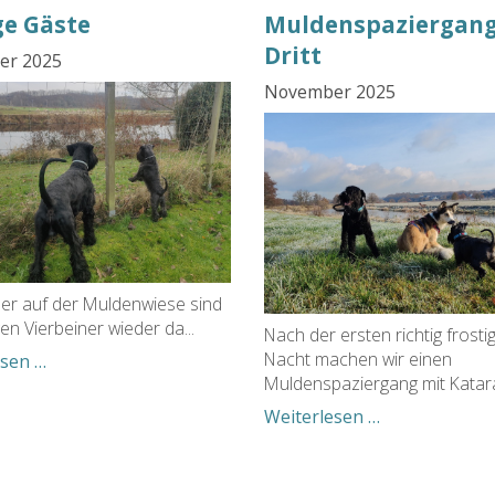
ge Gäste
Muldenspaziergang
Dritt
er 2025
November 2025
r auf der Muldenwiese sind
gen Vierbeiner wieder da...
Nach der ersten richtig frosti
Nacht machen wir einen
Wollige
esen …
Muldenspaziergang mit Katara 
Gäste
Muldenspazi
Weiterlesen …
zu
Dritt