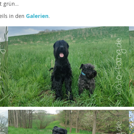
 grün...
eils in den
Galerien
.