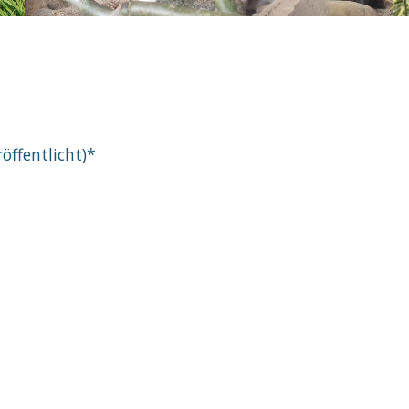
röffentlicht)
*
Kommentar
men unserer
Datenschutzerklärung
.
richtigen (Sie können das Abonnement jederzeit bee