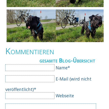
Kommentieren
gesamte Blog-Übersicht
Pflichtfeld
Name
*
Pflichtfeld
E-Mail (wird nicht
veröffentlicht)
*
Webseite
Komm