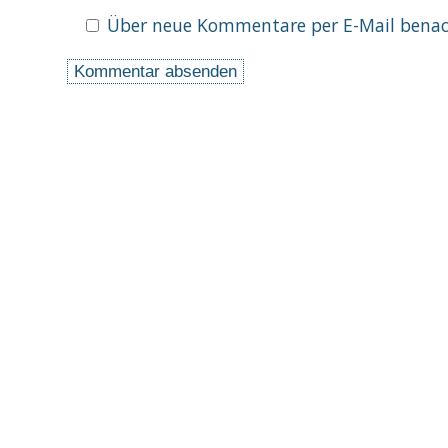
Über neue Kommentare per E-Mail benach
Datenschutz
Impressum
Link
•
•
Regenbogen
Sitemap
•
©
• Ben Duke vom Räuberhof •
Kioto v
Beauty • Voyager's Fang Fridtjof •
www.kioto-fang.de
•
www.ben-duke.d