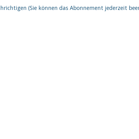
richtigen (Sie können das Abonnement jederzeit bee
Kontakt
s
•
•
on der Black
e